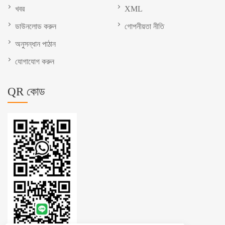
খবর
XML
ডাউনলোড করুন
গোপনীয়তা নীতি
অনুসন্ধান পাঠান
যোগাযোগ করুন
QR কোড