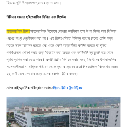
ফ্রিকোয়েন্সি উল্লেখযোগ্যভাবে হ্রাস করে।
বিভিন্ন ধরনের হাইড্রোলিক ফিল্টার এবং সিস্টেম
হাইড্রোলিক ফিল্টার
হাইড্রোলিক সিস্টেমে কোথায় অবস্থিত তার উপর নির্ভর করে বিভিন্ন
ধরণের মধ্যে শ্রেণীবদ্ধ করা হয়। এই ফিল্টারগুলিতে বিভিন্ন ধরণের চাপের রেটিং সহ্য
করতে সক্ষম আবাসন রয়েছে এবং এতে একটি অন্তর্নির্মিত কার্টিজ রয়েছে যা দূষিত
পদার্থগুলিকে শোষণ করার জন্য ডিজাইন করা হয়েছে এবং কার্টিজটি স্যাচুরেট হয়ে গেলে
প্রতিস্থাপন করা যেতে পারে। একটি ফিল্টার নির্বাচন করার সময়, সিস্টেমের উপাদানগুলির
সংবেদনশীলতা বা বাহ্যিক পরিবেশ থেকে দূষণের স্তরের মতো বিষয়গুলিকে বিবেচনায় নেওয়া
হয়, তাই বেছে নেওয়ার জন্য অনেক ধরণের ফিল্টার রয়েছে৷
থেকে হাইড্রোলিক পরিস্রাবণ সমাধান
গ্রিন-ফিল্টার ইন্ডাস্ট্রিজ