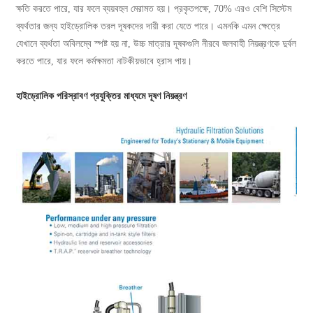
ক্ষতি করতে পারে, যার ফলে ব্যয়বহুল মেরামত হয়। প্রকৃতপক্ষে, 70% এরও বেশি সিস্টেম
ব্যর্থতার জন্য হাইড্রোলিক তরল দূষকদের দায়ী করা যেতে পারে। এমনকি এমন ক্ষেত্রে
যেখানে ব্যর্থতা অবিলম্বে স্পষ্ট হয় না, উচ্চ মাত্রার দূষকগুলি নীরবে জলবাহী নিয়ন্ত্রণকে দুর্বল
করতে পারে, যার ফলে কর্মক্ষমতা নাটকীয়ভাবে হ্রাস পায়।
হাইড্রোলিক পরিস্রাবণ প্রযুক্তির মাধ্যমে দূষণ নিয়ন্ত্রণ