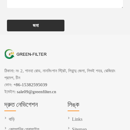
জমা
ঠিকানা: নং 2, শানহা রোড, নানমিংশান স্ট্রিট, লিয়ান্দু জেলা, লিশুই শহর, ঝেজিয়াং
প্রদেশ, চীন
ফোন:
+86-15382595039
ইমেইল:
sale09@greenfilter.cn
দ্রুত নেভিগেশন
লিঙ্ক
বাড়ি
Links
কোম্পানির প্রোফাইল
Sitemap