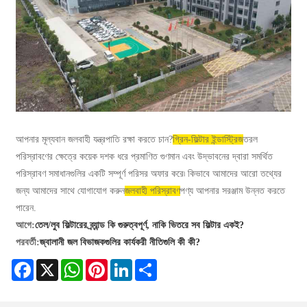
আপনার মূল্যবান জলবাহী যন্ত্রপাতি রক্ষা করতে চান?
গ্রিন-ফিল্টার ইন্ডাস্ট্রিজ
তরল
পরিস্রাবণের ক্ষেত্রে কয়েক দশক ধরে প্রমাণিত গুণমান এবং উদ্ভাবনের দ্বারা সমর্থিত
পরিস্রাবণ সমাধানগুলির একটি সম্পূর্ণ পরিসর অফার করে৷ কিভাবে আমাদের আরো তথ্যের
জন্য আমাদের সাথে যোগাযোগ করুন
জলবাহী পরিস্রাবণ
পণ্য আপনার সরঞ্জাম উন্নত করতে
পারেন.
আগে:
তেল/লুব ফিল্টারের ব্র্যান্ড কি গুরুত্বপূর্ণ, নাকি ভিতরে সব ফিল্টার একই?
পরবর্তী:
জ্বালানী জল বিভাজকগুলির কার্যকরী নীতিগুলি কী কী?
Facebook
X
WhatsApp
Pinterest
LinkedIn
Share