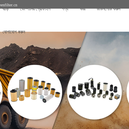
enfilter.cn
বাড়ি
কোম্পানির প্রোফাইল
পণ্য
খবর
ডাউনলোড করুন
যোগাযোগ করুন