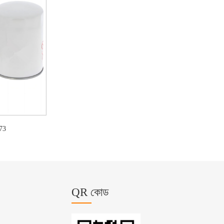
073
QR কোড