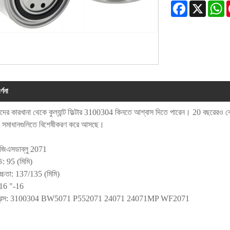
Facebook
X
W
্ণনা
র কারখানা থেকে কুল্যান্ট ফিল্টার 3100304 কিনতে আশ্বাস দিতে পারেন। 20 বছরেরও বেশি সময
েদ সমাধানগুলিতে বিশেষীকরণ করে আসছে।
জিএসডাব্লু 2071
ি: 95 (মিমি)
চ্চতা: 137/135 (মিমি)
/16 "-16
ফারেন্স: 3100304 BW5071 P552071 24071 24071MP WF2071