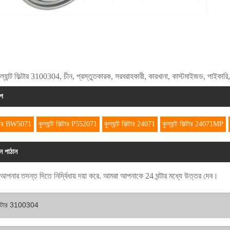
ুল্যান্ট ফিল্টার 3100304, চীন, প্রস্তুতকারক, সরবরাহকারী, কারখানা, কাস্টমাইজড, পাইকারি, ব
াগ
িল্টার BW5071
কুল্যান্ট ফিল্টার P552071
কুল্যান্ট ফিল্টার 24071
কুল্যান্ট ফিল্টার 24071MP
ান পাঠান
ে আপনার তদন্ত দিতে নির্দ্বিধায় দয়া করে. আমরা আপনাকে 24 ঘন্টার মধ্যে উত্তর দেব।