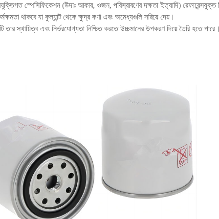
 প্রযুক্তিগত স্পেসিফিকেশন (উদাঃ আকার, ওজন, পরিস্রাবণের দক্ষতা ইত্যাদি) রেফারেন্সযুক্ত ন
র্মক্ষমতা থাকবে যা কুল্যান্ট থেকে ক্ষুদ্র কণা এবং অমেধ্যগুলি সরিয়ে দেয়।
রটি তার স্থায়িত্ব এবং নির্ভরযোগ্যতা নিশ্চিত করতে উচ্চমানের উপকরণ দিয়ে তৈরি হতে পারে