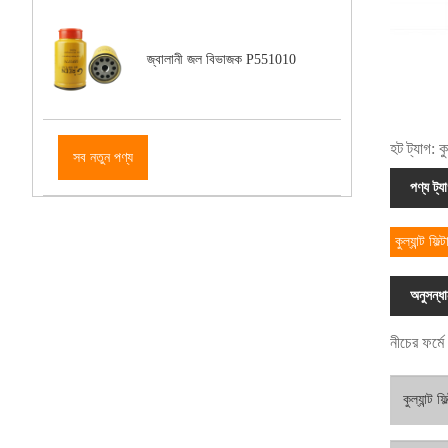
জ্বালানী জল বিভাজক P551010
হট ট্যাগ: ক
সব নতুন পণ্য
পণ্য ট্য
কুল্যান্ট ফ
অনুসন্ধ
নীচের ফর্ম