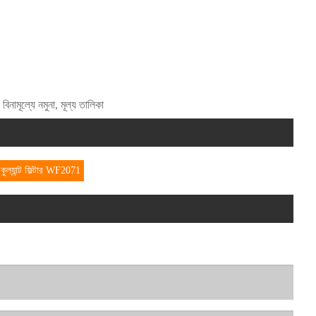
িনামূল্যে নমুনা, মূল্য তালিকা
কুল্যান্ট ফিল্টার WF2071