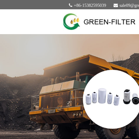
+86-15382595039
sale09@gre