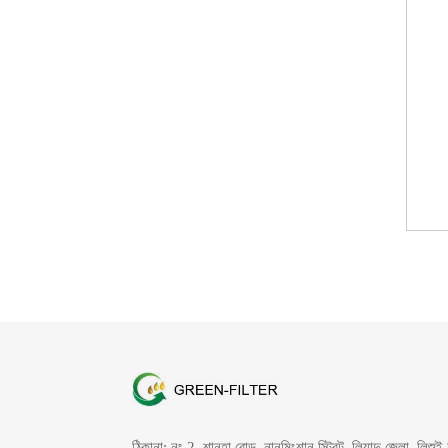
ঠিকানা: নং 2, শানহা রোড, নানমিংশান স্ট্রিট, লিয়ান্দু জেলা, লিশুই