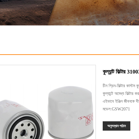
কুল্যান্ট ফিল্টার 31
চীন গ্রিন-ফিল্টার কাস্টম কু
কুল্যান্টে অমেধ্য ফিল্টা
এইভাবে ইঞ্জিন জীবনকে দীর
মডেল:GSW2071
অনুসন্ধান পাঠান