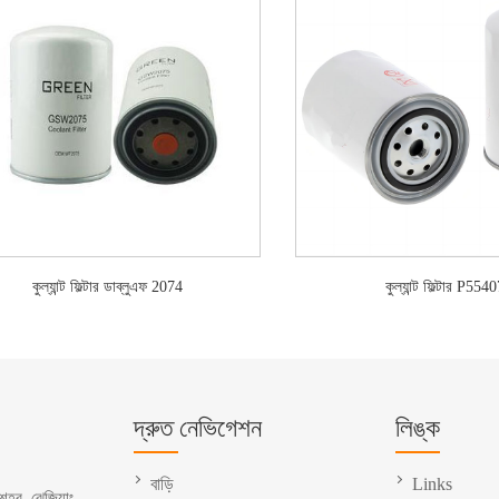
কুল্যান্ট ফিল্টার ডাব্লুএফ 2074
কুল্যান্ট ফিল্টার P554
দ্রুত নেভিগেশন
লিঙ্ক
বাড়ি
Links
 শহর, ঝেজিয়াং