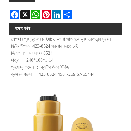
Facebook
X
WhatsApp
Pinterest
LinkedIn
Share
পণ্যের বর্ণনা
পেশাদার প্রস্তুতকারক হিসাবে, আমরা আপনাকে ক্রস রেফারেন্স ফুয়েল
ফিল্টার উপাদান 423-8524 সরবরাহ করতে চাই।
জিএফ নং -জিএসএফ 8524
মাত্রা ： 240*108*1-14
প্রযোজ্য মডেল ： ক্যাটারপিলার সিরিজ
ক্রস রেফারেন্স ： 423-8524 458-7259 SN55444