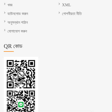
খবর
XML
ডাউনলোড করুন
গোপনীয়তা নীতি
অনুসন্ধান পাঠান
যোগাযোগ করুন
QR কোড