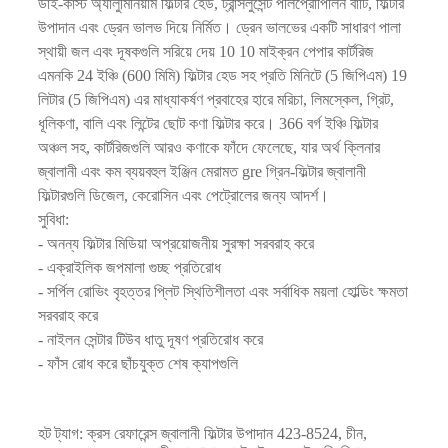
ডাই-কাস্ট অ্যালুমিনিয়াম ফিল্টার হেড, ট্রান্সলুসেন্ট পলিপ্রোপিলিন বাটি, ফিল্টার
উপাদান এবং ড্রেন ভালভ দিয়ে নির্মিত। ড্রেন ভালভের একটি সাধারণ পালা
স্থায়ী জল এবং দূষকগুলি সরিয়ে দেয় 10 10 মাইক্রন পেপার কার্টরিজ
এমনকি 24 ইঞ্চি (600 মিমি) ফিল্টার হেড সহ প্রতি মিনিটে (5 জিপিএম) 19
লিটার (5 জিপিএম) এর মাধ্যাকর্ষণ প্রবাহের হারে মরিচা, লিমস্কেল, গ্রিট,
ধূলিকণা, বালি এবং লিন্টের ছোট কণা ফিল্টার করে। 366 বর্গ ইঞ্চি ফিল্টার
অঞ্চল সহ, কার্টরিজগুলি আরও কণাকে ফাঁদে ফেলেছে, যার অর্থ ক্লিনার
জ্বালানী এবং কম ব্যয়বহুল ইঞ্জিন মেরামত gre গ্রিন-ফিল্টার জ্বালানী
ফিল্টারগুলি ডিজেল, কেরোসিন এবং পেট্রোলের জন্য আদর্শ।
সুবিধা:
- অনন্য ফিল্টার মিডিয়া অপ্রয়োজনীয় সুরক্ষা সরবরাহ করে
- এক্রাইলিক জপমালা গুচ্ছ প্রতিরোধ
- সর্পিল রোভিং বৃহত্তর প্লিট স্থিতিশীলতা এবং সর্বাধিক ময়লা হোল্ডিং ক্ষমতা
সরবরাহ করে
- নাইলন সেন্টার টিউব ধাতু দূষণ প্রতিরোধ করে
- ফাঁস রোধ করে ছাঁচযুক্ত শেষ ক্যাপগুলি
হট ট্যাগ: ক্রস রেফারেন্স জ্বালানী ফিল্টার উপাদান 423-8524, চীন,