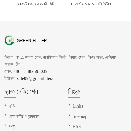
ববক্যাটের জন্য জ্বালানী ফিল্টার 7023589
ববক্যাটের জন্য জ্বালানী ফিল্টার 7400454
ঠিকানা: নং 2, শানহা রোড, নানমিংশান স্ট্রিট, লিয়ান্দু জেলা, লিশুই শহর, ঝেজিয়াং
প্রদেশ, চীন
ফোন:
+86-15382595039
ইমেইল:
sale09@greenfilter.cn
দ্রুত নেভিগেশন
লিঙ্ক
বাড়ি
Links
কোম্পানির প্রোফাইল
Sitemap
পণ্য
RSS