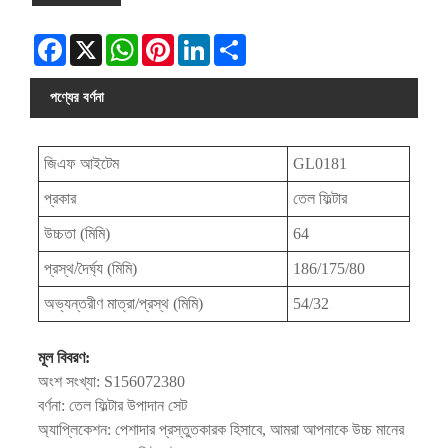
Facebook
X
WhatsApp
Pinterest
LinkedIn
Share
পণ্যের বর্ণনা
জিএফ আইটেম
GL0181
প্রকার
তেল ফিল্টার
উচ্চতা (মিমি)
64
প্রস্থ/দৈর্ঘ্য (মিমি)
186/175/80
অভ্যন্তরীণ মাত্রা/প্রস্থ (মিমি)
54/32
মূল বিবরণ:
অংশ সংখ্যা: S156072380
বর্ণনা: তেল ফিল্টার উপাদান সেট
অ্যাপ্লিকেশন: পেশাদার প্রস্তুতকারক হিসাবে, আমরা আপনাকে উচ্চ মানের