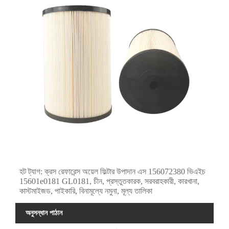
হট ট্যাগ: ক্রস রেফারেন্স অয়েল ফিল্টার উপাদান এস 156072380 ভিএইচ
15601e0181 GL0181, চীন, প্রস্তুতকারক, সরবরাহকারী, কারখানা,
কাস্টমাইজড, পাইকারি, বিনামূল্যে নমুনা, মূল্য তালিকা
অনুসন্ধান পাঠান