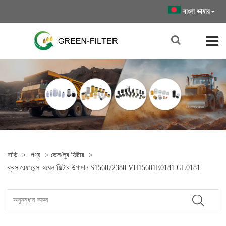
বাংলা ভাষার
বাড়ি
>
পণ্য
>
তেল/লুব ফিল্টার
>
ক্রস রেফারেন্স অয়েল ফিল্টার উপাদান S156072380 VH15601E0181 GL0181