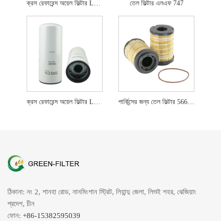
ক্রস রেফারেন্স অয়েল ফিল্টার LF701
তেল ফিল্টার এলএফ 747
ক্রস রেফারেন্স অয়েল ফিল্টার LF9001
পার্কিন্সের জন্য তেল ফিল্টার 5662463 566-2463
ঠিকানা: নং 2, শানহা রোড, নানমিংশান স্ট্রিট, লিয়ান্দু জেলা, লিশুই শহর, ঝেজিয়াং
প্রদেশ, চীন
ফোন:
+86-15382595039