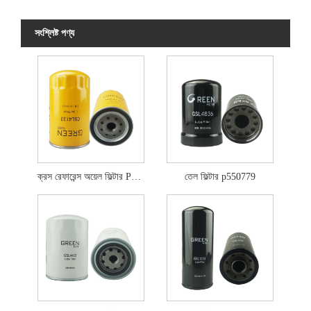
সংশ্লিষ্ট পণ্য
ক্রস রেফারেন্স অয়েল ফিল্টার P502465
তেল ফিল্টার p550779