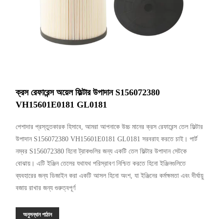
ক্রস রেফারেন্স অয়েল ফিল্টার উপাদান S156072380
VH15601E0181 GL0181
পেশাদার প্রস্তুতকারক হিসাবে, আমরা আপনাকে উচ্চ মানের ক্রস রেফারেন্স তেল ফিল্টার
উপাদান S156072380 VH15601E0181 GL0181 সরবরাহ করতে চাই। পার্ট
নম্বর S156072380 হিনো ট্রাকগুলির জন্য একটি তেল ফিল্টার উপাদান সেটকে
বোঝায়। এটি ইঞ্জিন তেলের যথাযথ পরিস্রাবণ নিশ্চিত করতে হিনো ইঞ্জিনগুলিতে
ব্যবহারের জন্য ডিজাইন করা একটি আসল হিনো অংশ, যা ইঞ্জিনের কর্মক্ষমতা এবং দীর্ঘায়ু
বজায় রাখার জন্য গুরুত্বপূর্ণ
অনুসন্ধান পাঠান