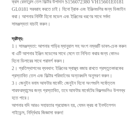
ক্রস রেফারেন্স তেল ফিল্টার উপাদান S156072380 VH15601E0181
GL0181 সরবরাহ করতে চাই। হিনো ট্রাক এবং ইঞ্জিনগুলির জন্য ডিজাইন
করা। আপনার নির্দিষ্ট হিনো মডেল এবং ইঞ্জিনের ধরণের সাথে সর্বদা
সামঞ্জস্যতা যাচাই করুন।
দ্রষ্টব্য:
1। সামঞ্জস্যতা: আপনার গাড়ির ম্যানুয়াল সহ অংশ নম্বরটি ডাবল-চেক করুন
বা এটি আপনার ইঞ্জিন মডেলের সাথে মেলে তা নিশ্চিত করার জন্য কোনও
হিনো ডিলারের সাথে পরামর্শ করুন।
2। প্রতিস্থাপনের ব্যবধান: ইঞ্জিনের স্বাস্থ্য বজায় রাখতে প্রস্তুতকারকের
প্রস্তাবিত তেল এবং ফিল্টার পরিবর্তনের অন্তরগুলি অনুসরণ করুন।
3। জেনুইন বনাম আফটার মার্কেট: জেনুইন হিনো অংশগুলি সর্বোত্তম
পারফরম্যান্সের জন্য প্রস্তাবিত, তবে আফটার মার্কেটের বিকল্পগুলিও উপলব্ধ
হতে পারে।
আপনার যদি আরও সহায়তার প্রয়োজন হয়, যেমন ক্রয় বা ইনস্টলেশন
গাইডেন্স, নির্দ্বিধায় জিজ্ঞাসা করুন!