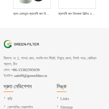
ক্রস রেফারেন্স জ্বালানী জল বিভাজক FS19732
জ্বালানী জল বিভাজক ফিল্টার এফএস 19728 জিএফ 9728
ঠিকানা: নং 2, শানহা রোড, নানমিংশান স্ট্রিট, লিয়ান্দু জেলা, লিশুই শহর, ঝেজিয়াং
প্রদেশ, চীন
ফোন:
+86-15382595039
ইমেইল:
sale09@greenfilter.cn
দ্রুত নেভিগেশন
লিঙ্ক
বাড়ি
Links
কোম্পানির প্রোফাইল
Sitemap