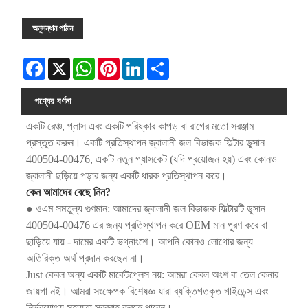
অনুসন্ধান পাঠান
Facebook
X
WhatsApp
Pinterest
LinkedIn
Share
পণ্যের বর্ণনা
একটি রেঞ্চ, প্লাস এবং একটি পরিষ্কার কাপড় বা রাগের মতো সরঞ্জাম
প্রস্তুত করুন। একটি প্রতিস্থাপন জ্বালানী জল বিভাজক ফিল্টার ডুসান
400504-00476, একটি নতুন গ্যাসকেট (যদি প্রয়োজন হয়) এবং কোনও
জ্বালানী ছড়িয়ে পড়ার জন্য একটি ধারক প্রতিস্থাপন করে।
কেন আমাদের বেছে নিন?
● ওএম সমতুল্য গুণমান: আমাদের জ্বালানী জল বিভাজক ফিল্টারটি ডুসান
400504-00476 এর জন্য প্রতিস্থাপন করে OEM মান পূরণ করে বা
ছাড়িয়ে যায় - দামের একটি ভগ্নাংশে। আপনি কোনও লোগোর জন্য
অতিরিক্ত অর্থ প্রদান করছেন না।
Just কেবল অন্য একটি মার্কেটপ্লেস নয়: আমরা কেবল অংশ বা তেল কেনার
জায়গা নই। আমরা সংক্ষেপক বিশেষজ্ঞ যারা ব্যক্তিগতকৃত গাইডেন্স এবং
নির্ভরযোগ্য সহায়তা সরবরাহ করতে পারেন।