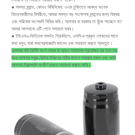
● সমস্ত ব্র্যান্ড, কোনও বিধিনিষেধ: ওএম চুক্তিতে আবদ্ধ অনেক
বিতরণকারীদের বিপরীতে, আমরা সমস্ত বড় সংক্ষেপক ব্র্যান্ডের জন্য বিক্রয়
এবং পরিষেবা অংশগুলি বিক্রি করি। আপনার যা দরকার তা খুঁজে পাচ্ছেন না?
আমরা আপনাকে এটি পেতে সহায়তা করব।
● ইউএসএ-ভিত্তিক সমর্থন: গ্রিনভিলে, এসসি-র প্রকৃত লোকদের সাথে
কথা বলুন, যারা কমপ্রেসারগুলি জানেন এবং সহায়তা করতে প্রস্তুত।
আপনার যদি নির্দিষ্ট অংশ নম্বর বা আরও সহায়তার প্রয়োজন হয় তবে দয়া
করে আপনার সবুজ-ফিল্টার ইঞ্জিনের সঠিক মডেল সরবরাহ করুন এবং আমি
আপনার বিকল্পগুলি সংকীর্ণ করতে সহায়তা করতে পারি।