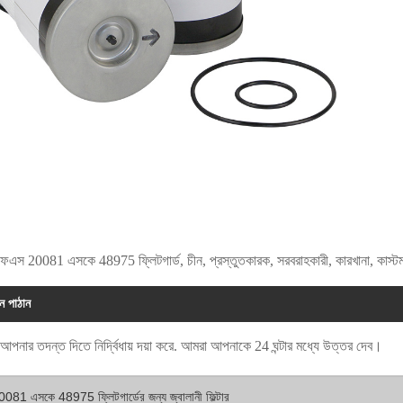
এফএস 20081 এসকে 48975 ফ্লিটগার্ড, চীন, প্রস্তুতকারক, সরবরাহকারী, কারখানা, কাস্টমাই
ান পাঠান
ে আপনার তদন্ত দিতে নির্দ্বিধায় দয়া করে. আমরা আপনাকে 24 ঘন্টার মধ্যে উত্তর দেব।