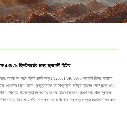
8975 ফ্লিটগার্ডের জন্য জ্বালানী ফিল্টার
িসাবে, আমরা আপনাকে ফ্লিটগার্ডের জন্য FS20081 SK48975 জ্বালানী ফিল্টার সরবরাহ
ার পণ্যগুলির গ্রিন-ফিল্টার প্রস্তুতকারক হ'ল বিশ্বব্যাপী স্বীকৃত ব্র্যান্ডের একটি ব্র্যান্ড এবং
বালানীর পরিষ্কার-পরিচ্ছন্নতা নিশ্চিত করতে এবং ইঞ্জিন সিস্টেমে প্রবেশ করা থেকে দূষকদের
রিধান এবং টিয়ার এবং ক্ষতি থেকে রক্ষা করতে প্রতিরোধের জন্য বিস্তৃত ডিজেল ইঞ্জিন এবং