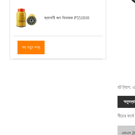
জ্বালানী জল বিভাজক P551010
সব নতুন পণ্য
হট ট্যাগ: 
অনুসন্ধ
নীচের ফর্ম