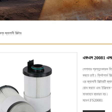
 জ্বালানী ফিল্টার
এফএস 20081 এসকে 4
পেশাদার প্রস্তুতকারক হ
করতে চাই। ফ্লিটগার্ড ফিল্ট
এর জ্বালানী ফিল্টারটি জ্
রোধ করতে এবং ইঞ্জিনকে প
যানবাহনে ব্যবহৃত হয়।
মডেল:FS20081