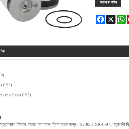
অনুসন্ধান পাঠান
Facebook
X
W
্ণনা
মি)
ঘ্য (মিমি)
 মাত্রা/প্রস্থ (মিমি)
য
্রস্তুতকারক হিসাবে, আমরা আপনাকে ফ্লিটগার্ডের জন্য FS20081 SK48975 জ্বালানী ফি