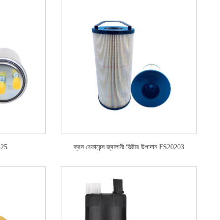
5325
ক্রস রেফারেন্স জ্বালানী ফিল্টার উপাদান FS20203