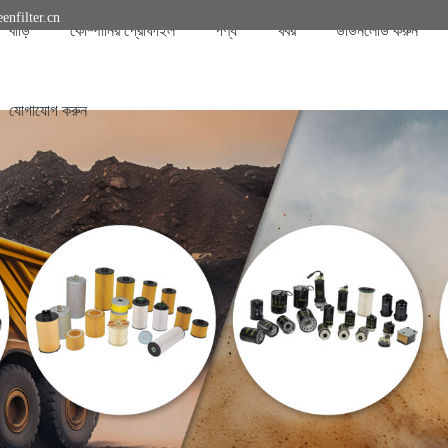
enfilter.cn
বাড়ি
কোম্পানির প্রোফাইল
পণ্য
খবর
ডাউনলোড করুন
যোগাযোগ করুন