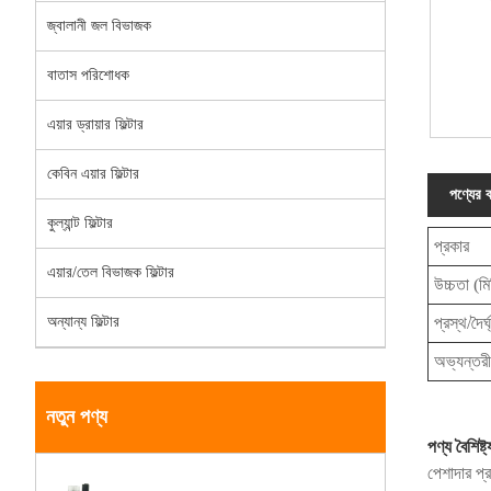
জ্বালানী জল বিভাজক
বাতাস পরিশোধক
এয়ার ড্রায়ার ফিল্টার
কেবিন এয়ার ফিল্টার
পণ্যের বর
কুল্যান্ট ফিল্টার
প্রকার
এয়ার/তেল বিভাজক ফিল্টার
উচ্চতা (মি
প্রস্থ/দৈর্
অন্যান্য ফিল্টার
অভ্যন্তরীণ
নতুন পণ্য
পণ্য বৈশিষ্ট্
পেশাদার প