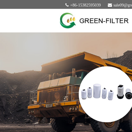
+86-15382595039
sale09@gre